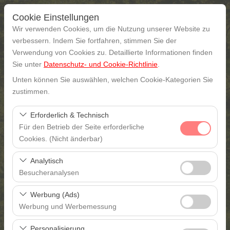
Cookie Einstellungen
Wir verwenden Cookies, um die Nutzung unserer Website zu
verbessern. Indem Sie fortfahren, stimmen Sie der
Verwendung von Cookies zu. Detaillierte Informationen finden
Abholstation
Sie unter
Datenschutz- und Cookie-Richtlinie
.
Unten können Sie auswählen, welchen Cookie-Kategorien Sie
Gaziantep
zustimmen.
Eine andere Rückgabestation auswählen
Erforderlich & Technisch
Für den Betrieb der Seite erforderliche
Abholdatum & Zeit
Cookies. (Nicht änderbar)
Diese Cookies sind für das ordnungsgemäße
09:00
Analytisch
Funktionieren der Website, die Sicherheit, die
Besucheranalysen
Sitzungsverwaltung und grundlegende Funktionen
Rückgabedatum & Zeit
Diese Cookies ermöglichen es uns, zu analysieren, wie
erforderlich. Sie können nicht deaktiviert werden.
Werbung (Ads)
unsere Website genutzt wird (Besucherzahl,
09:00
Werbung und Werbemessung
meistbesuchte Seiten, Nutzerverhalten). Diese Daten
Diese Cookies ermöglichen es uns, Ihnen auf Ihre
werden verwendet, um die Leistung der Website zu
Personalisierung