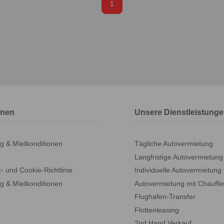
1
onen
Unsere Dienstleistung
g & Mietkonditionen
Tägliche Autovermietung
Langfristige Autovermietun
- und Cookie-Richtlinie
Individuelle Autovermietung 
g & Mietkonditionen
Autovermietung mit Chauffe
Flughafen-Transfer
Flottenleasing
2nd Hand Verkauf