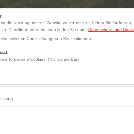
DE
EU
en
um die Nutzung unserer Website zu verbessern. Indem Sie fortfahren,
u. Detaillierte Informationen finden Sie unter
Datenschutz- und Cookie
len, welchen Cookie-Kategorien Sie zustimmen.
e
Mietwagenflotte
Nachrichten
Langfristige Autovermietung
nisch
te erforderliche Cookies. (Nicht änderbar)
Abholdatum & Zeit
Rückgabedatum 
 das ordnungsgemäße Funktionieren der Website, die Sicherheit, die S
ionen erforderlich. Sie können nicht deaktiviert werden.
09:00
hen es uns, zu analysieren, wie unsere Website genutzt wird (Besuche
n). Diese Daten werden verwendet, um die Leistung der Website zu me
essung
inuierlich zu verbessern.
hen es uns, Ihnen auf Ihre Interessen abgestimmte personalisierte W
nserer Werbekampagnen zu messen (Impressionen, Klickrate).
erwendet, um die Konsistenz und Kontinuität Ihres Erlebnisses auf der