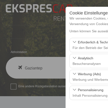
Cookie Einstellung
Wir verwenden Cookies, 
Verwendung von Cookies z
Unten können Sie auswäh
Hom
Erforderlich & Tech
Für den Betrieb der Sei
Abholstation
Diese Cookies sind für
Analytisch
und grundlegende Funkt
Besucheranalysen
Gaziantep
Diese Cookies ermöglic
Werbung (Ads)
Seiten, Nutzerverhalte
Werbung und Werbem
Benutzererfahrung kont
Eine andere Rückgabestation auswählen
Diese Cookies ermöglic
Personalisierung
und die Wirksamkeit u
Inhalt Personalisierung
Diese Cookies werden v