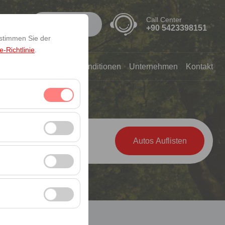
Call Center
RO
Anmelden
+90 5423398151
 stimmen Sie der
-Richtlinie
.
Reservierung & Mietkonditionen
Unternehmen
Kontakt
& Zeit
itzungsverwaltung
09:00
Autos Auflisten
rzahl, meistbesuchte
ssen und die
erbung anzuzeigen
 Plattform