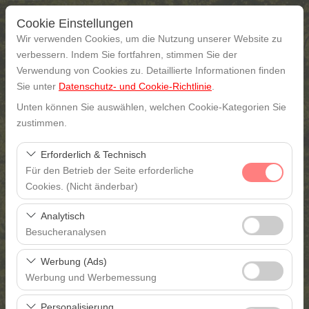
Cookie Einstellungen
Wir verwenden Cookies, um die Nutzung unserer Website zu
verbessern. Indem Sie fortfahren, stimmen Sie der
Verwendung von Cookies zu. Detaillierte Informationen finden
Abholstation
Sie unter
Datenschutz- und Cookie-Richtlinie
.
Unten können Sie auswählen, welchen Cookie-Kategorien Sie
Gaziantep
zustimmen.
Eine andere Rückgabestation auswählen
Erforderlich & Technisch
Für den Betrieb der Seite erforderliche
Abholdatum & Zeit
Cookies. (Nicht änderbar)
Diese Cookies sind für das ordnungsgemäße
09:00
Analytisch
Funktionieren der Website, die Sicherheit, die
Besucheranalysen
Sitzungsverwaltung und grundlegende Funktionen
Rückgabedatum & Zeit
Diese Cookies ermöglichen es uns, zu analysieren, wie
erforderlich. Sie können nicht deaktiviert werden.
Werbung (Ads)
unsere Website genutzt wird (Besucherzahl,
09:00
Werbung und Werbemessung
meistbesuchte Seiten, Nutzerverhalten). Diese Daten
Diese Cookies ermöglichen es uns, Ihnen auf Ihre
werden verwendet, um die Leistung der Website zu
Personalisierung