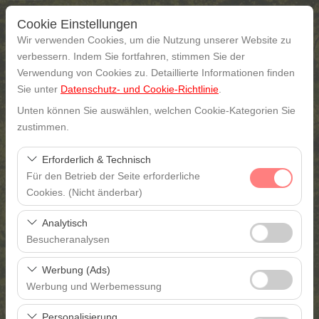
Cookie Einstellungen
Wir verwenden Cookies, um die Nutzung unserer Website zu
verbessern. Indem Sie fortfahren, stimmen Sie der
Verwendung von Cookies zu. Detaillierte Informationen finden
Abholstation
Sie unter
Datenschutz- und Cookie-Richtlinie
.
Unten können Sie auswählen, welchen Cookie-Kategorien Sie
Gaziantep
zustimmen.
Eine andere Rückgabestation auswählen
Erforderlich & Technisch
Für den Betrieb der Seite erforderliche
Abholdatum & Zeit
Cookies. (Nicht änderbar)
Diese Cookies sind für das ordnungsgemäße
09:00
Analytisch
Funktionieren der Website, die Sicherheit, die
Besucheranalysen
Sitzungsverwaltung und grundlegende Funktionen
Rückgabedatum & Zeit
Diese Cookies ermöglichen es uns, zu analysieren, wie
erforderlich. Sie können nicht deaktiviert werden.
Werbung (Ads)
unsere Website genutzt wird (Besucherzahl,
09:00
Werbung und Werbemessung
meistbesuchte Seiten, Nutzerverhalten). Diese Daten
Diese Cookies ermöglichen es uns, Ihnen auf Ihre
werden verwendet, um die Leistung der Website zu
Personalisierung