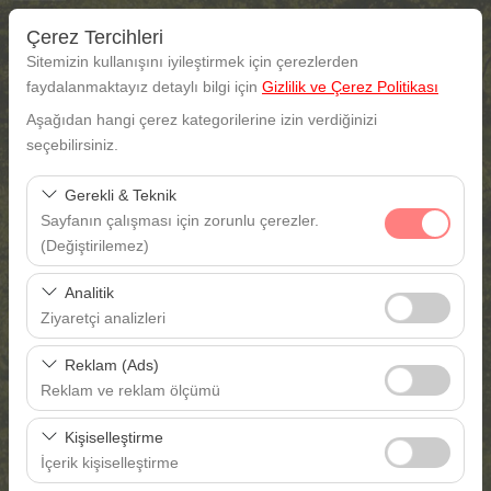
Çerez Tercihleri
Sitemizin kullanışını iyileştirmek için çerezlerden
faydalanmaktayız detaylı bilgi için
Gizlilik ve Çerez Politikası
Aşağıdan hangi çerez kategorilerine izin verdiğinizi
Araç Alış Yeri
seçebilirsiniz.
Gaziantep Gaziantep havalimanı
Gerekli & Teknik
Sayfanın çalışması için zorunlu çerezler.
Farklı yerde bırakmak istiyorum
(Değiştirilemez)
Bu çerezler sitenin doğru şekilde çalışması, güvenlik,
Araç Alım Tarihi
Analitik
oturum yönetimi ve temel işlevler için gereklidir. Devre
Ziyaretçi analizleri
dışı bırakılamaz.
09:00
Bu çerezler, sitemizin nasıl kullanıldığını (ziyaretçi sayısı,
Reklam (Ads)
en çok ziyaret edilen sayfalar, kullanıcı davranışları)
Araç Teslim Tarihi
Reklam ve reklam ölçümü
analiz etmemizi sağlar. Bu veriler, web sitesi
Bu çerezler, size ilgi alanlarınıza uygun kişiselleştirilmiş
performansını ölçmek ve kullanıcı deneyimini sürekli
09:00
Kişiselleştirme
reklamlar göstermemize ve reklam kampanyalarımızın
iyileştirmek için kullanılır.
İçerik kişiselleştirme
etkinliğini (gösterim sayısı, tıklama oranı) ölçmemize