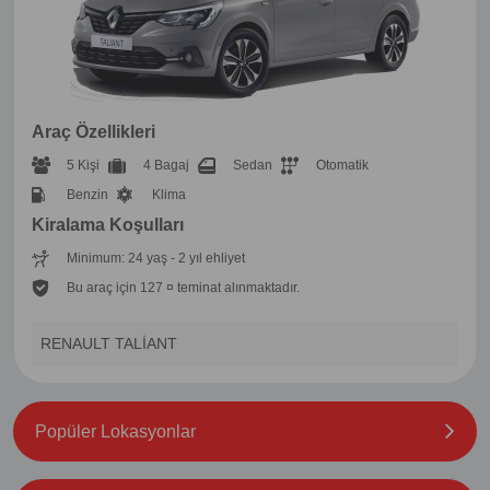
Araç Özellikleri
5 Kişi
4 Bagaj
Sedan
Otomatik
Benzin
Klima
Kiralama Koşulları
Minimum: 24 yaş - 2 yıl ehliyet
Bu araç için 127 ¤ teminat alınmaktadır.
RENAULT TALİANT
Popüler Lokasyonlar