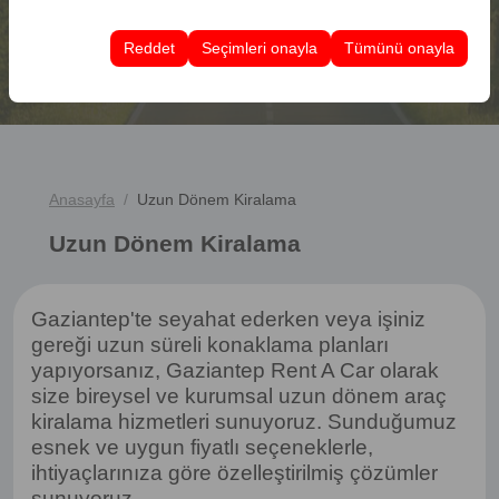
Bu çerezler, kullanıcı arayüzü ayarlarınızı, dil tercihinizi
olanak tanır.
ve diğer yapılandırmalarınızı koruyarak, platformdaki
ARAÇ ARA
Reddet
Seçimleri onayla
Tümünü onayla
deneyiminizin tutarlılığını ve sürekliliğini sağlamak
amacıyla kullanılır.
Anasayfa
Uzun Dönem Kiralama
Uzun Dönem Kiralama
Gaziantep'te seyahat ederken veya işiniz
gereği uzun süreli konaklama planları
yapıyorsanız, Gaziantep Rent A Car olarak
size bireysel ve kurumsal uzun dönem araç
kiralama hizmetleri sunuyoruz. Sunduğumuz
esnek ve uygun fiyatlı seçeneklerle,
ihtiyaçlarınıza göre özelleştirilmiş çözümler
sunuyoruz.