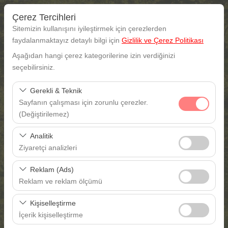
Çerez Tercihleri
Sitemizin kullanışını iyileştirmek için çerezlerden
faydalanmaktayız detaylı bilgi için
Gizlilik ve Çerez Politikası
Aşağıdan hangi çerez kategorilerine izin verdiğinizi
Araç Alış Yeri
seçebilirsiniz.
Gaziantep Gaziantep havalimanı
Gerekli & Teknik
Sayfanın çalışması için zorunlu çerezler.
Farklı yerde bırakmak istiyorum
(Değiştirilemez)
Bu çerezler sitenin doğru şekilde çalışması, güvenlik,
Araç Alım Tarihi
Analitik
oturum yönetimi ve temel işlevler için gereklidir. Devre
Ziyaretçi analizleri
dışı bırakılamaz.
09:00
Bu çerezler, sitemizin nasıl kullanıldığını (ziyaretçi sayısı,
Reklam (Ads)
en çok ziyaret edilen sayfalar, kullanıcı davranışları)
Araç Teslim Tarihi
Reklam ve reklam ölçümü
analiz etmemizi sağlar. Bu veriler, web sitesi
Bu çerezler, size ilgi alanlarınıza uygun kişiselleştirilmiş
performansını ölçmek ve kullanıcı deneyimini sürekli
09:00
Kişiselleştirme
reklamlar göstermemize ve reklam kampanyalarımızın
iyileştirmek için kullanılır.
İçerik kişiselleştirme
etkinliğini (gösterim sayısı, tıklama oranı) ölçmemize