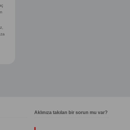
aç
en
z,
ıza
Aklınıza takılan bir sorun mu var?