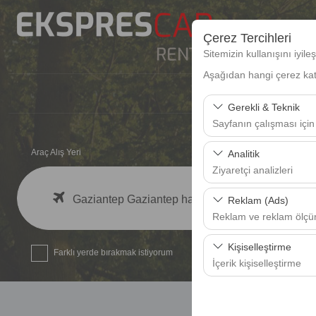
Çerez Tercihleri
Sitemizin kullanışını iyil
Aşağıdan hangi çerez kateg
Gerekli & Teknik
Sayfanın çalışması için
Bu çerezler sitenin doğr
Araç Alış Yeri
Analitik
bırakılamaz.
Ziyaretçi analizleri
Bu çerezler, sitemizin na
Gaziantep Gaziantep havalimanı
Reklam (Ads)
analiz etmemizi sağlar. 
Reklam ve reklam ölç
kullanılır.
Bu çerezler, size ilgi 
Kişiselleştirme
Farklı yerde bırakmak istiyorum
etkinliğini (gösterim sa
İçerik kişiselleştirme
Bu çerezler, kullanıcı a
deneyiminizin tutarlılığı