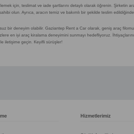
emek için, teslimat ve iade şartlarını detaylı olarak öğrenin. Şirketin ar
sahibi olun. Ayrıca, aracın temiz ve bakımlı bir şekilde teslim edildiğind
nsuz bir deneyim olabilir. Gaziantep Rent a Car olarak, geniş araç filomu
sizlere en iyi araç kiralama deneyimini sunmayı hedefliyoruz. İhtiyaçların
 iletişime geçin. Keyifli sürüşler!
rme
Hizmetlerimiz