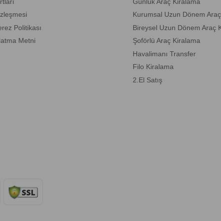
tları
Günlük Araç Kiralama
zleşmesi
Kurumsal Uzun Dönem Araç
erez Politikası
Bireysel Uzun Dönem Araç 
latma Metni
Şoförlü Araç Kiralama
Havalimanı Transfer
Filo Kiralama
2.El Satış